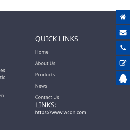
QUICK LINKS
Home
About Us
les
Products
ic
News
en
Contact Us
LINKS:
https://www.wcon.com