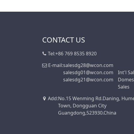
CONTACT US
Tel:
+86 769 8535 8920
E-mail:
salesdg28@wcon.com
salesdg01@wcon.com
Int'l Sa
salesdg21@wcon.com
Domest
Sales
Add
:
No.15 Wenming Rd.Daning, Hum
Town, Dongguan City
Guangdong,523930.China